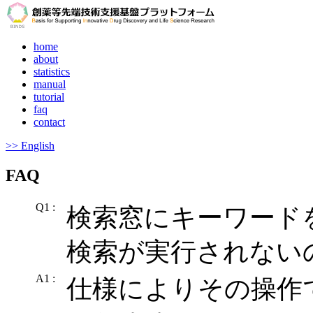
home
about
statistics
manual
tutorial
faq
contact
>> English
FAQ
Q1 :
検索窓にキーワードを
検索が実行されない
A1 :
仕様によりその操作